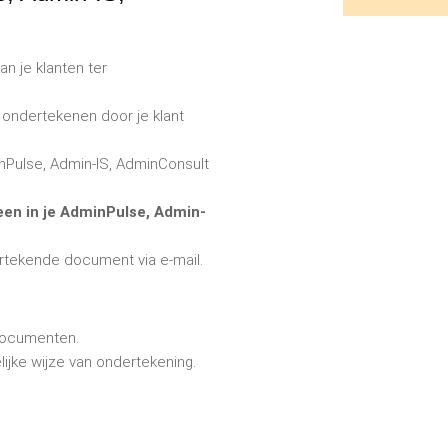
an je klanten ter
ondertekenen door je klant
nPulse, Admin-IS, AdminConsult
en in je AdminPulse, Admin-
ertekende document via e-mail.
documenten.
ijke wijze van ondertekening.