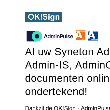
Al uw Syneton Ad
Admin-IS, AdminC
documenten onli
ondertekend!
Dankzij de OK!Sign - AdminPuls