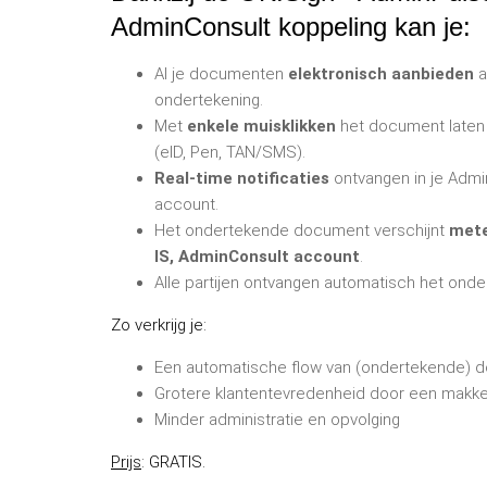
AdminConsult koppeling kan je:
Al je documenten
elektronisch aanbieden
a
ondertekening.
Met
enkele muisklikken
het document laten 
(eID, Pen, TAN/SMS).
Real-time notificaties
ontvangen in je Admi
account.
Het ondertekende document verschijnt
mete
IS, AdminConsult account
.
Alle partijen ontvangen automatisch het ond
Zo verkrijg je:
Een automatische flow van (ondertekende) 
Grotere klantentevredenheid door een makkel
Minder administratie en opvolging
Prijs
: GRATIS.