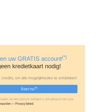
(*)
en uw GRATIS account
geen kredietkaart nodig!
credits, om alle mogelijkheden te ontdekken!
(*)
Start nu
maken van een account verklaart u zich akkoord met onze
waarden
en
Privacy beleid
.