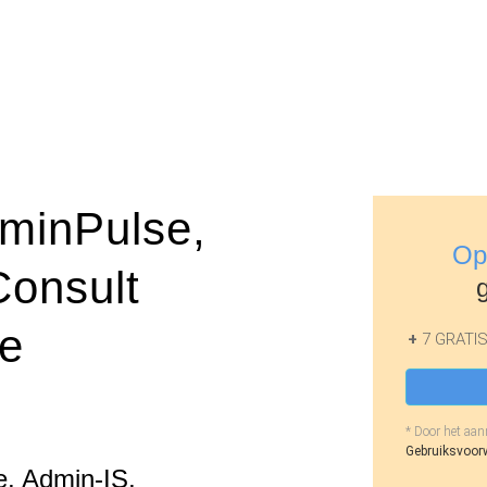
minPulse,
Op
onsult
ne
+
7 GRATIS 
* Door het aan
Gebruiksvoor
e, Admin-IS,